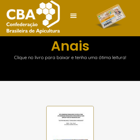
Ir
para
o
conteúdo
CARTEIRAS – CNCA
Anais
Clique no livro para baixar e tenha uma ótima leitura!